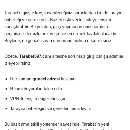
Tarabet’e girişte karşılaşabileceğiniz sorunlardan biri de tarayıcı
önbelleği ve çerezlerdir. Bazen eski veriler, siteye erişimi
zorlaştırabilir. Bu yüzden, giriş yapmadan önce tarayıcı
geçmişinizi temizlemek ve çerezleri silmek faydalı olacaktır.
Böylece, en güncel sayfa sürümüne hızlıca erişebilirsiniz.
Özetle,
Tarabet597.com
sitesine sorunsuz giriş için şu adımları
izleyebilirsiniz:
Her zaman
güncel adresi
kullanın.
Resmi duyuruları takip edin.
VPN ile erişim engellerini aşın.
Tarayıcı önbelleğini ve çerezleri temizleyin.
Bu basit ama etkili yöntemler sayesinde, Tarabet’in yeni